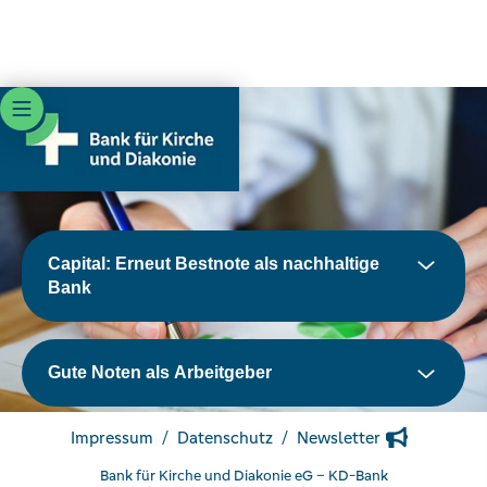
NACHHALTIGKEIT IM DIALOG
Auszeichnungen
Capital: Erneut Bestnote als nachhaltige
Bank
Capital: Erneut Bestnote als
Gute Noten als Arbeitgeber
nachhaltige Bank
Impressum
Datenschutz
Newsletter
Bank für Kirche und Diakonie eG – KD-Bank