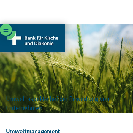
ÖKOLOGISCHE NACHHALTIGKEIT
Ökologische Aspekte der ethisch-
nachhaltigen Anlagestrategie
Der Nachhaltigkeitsfilter, den die Bank für die
Eigenanlagen einsetzt, berücksichtigt weitreichende
ökologische Kriterien. Für die Auswahl von Unternehmen
werden folgende Themenfelder untersucht und bewertet:
Umweltaspekte bei der Bewertung von
Unternehmen
Umwelt­management