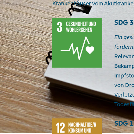
Krankenhäuser vom Akutkrankenh
SDG 3
Ein ges
fördern
Relevan
Bekämpf
Impfsto
von Dro
Verletz
Todesfä
SDG 1