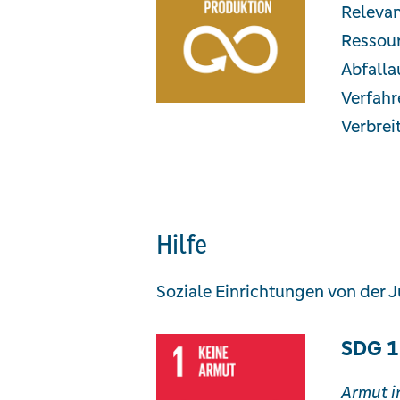
Relevan
Ressour
Abfalla
Verfahr
Verbrei
Hilfe
Soziale Einrichtungen von der J
SDG 1
Armut i