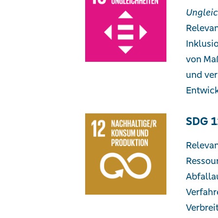
Ungleic
Relevan
Inklusi
von Maß
und ver
Entwick
SDG 1
Relevan
Ressour
Abfalla
Verfahr
Verbrei