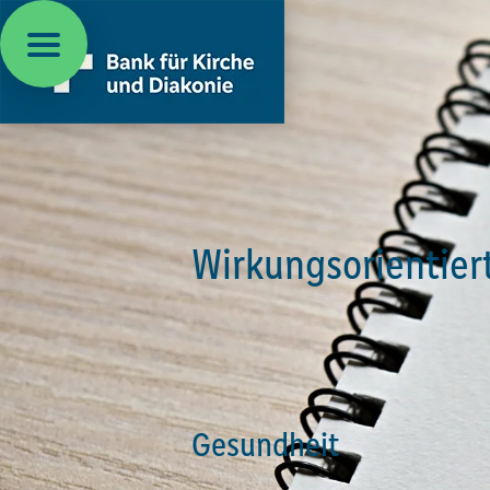
STRATEGIE
SDGs im Bankg
In unserem Leitbild bekennen wi
an welchen Stellen das Kreditg
Ziele wir mit unseren Krediten, 
Wirkungsorientier
Gesundheit