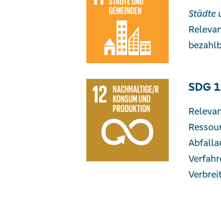
Städte 
Relevan
bezahl
SDG 1
Relevan
Ressour
Abfalla
Verfahr
Verbrei