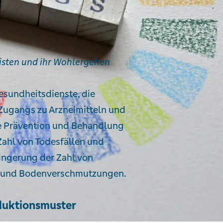
isten und ihr Wohlergehen
esundheitsdienste, die
Zugangs zu Arzneimitteln und
ie Prävention und Behandlung
Zahl von Todesfällen und
ingerung der Zahl von
r- und Bodenverschmutzungen.
duktionsmuster