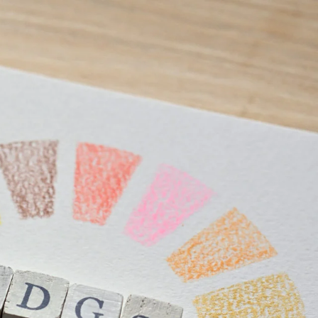
ntwicklung. Die Übersicht zeigt,
ngspunkte hat und auf welche
chland vergeben, positiv wirken.