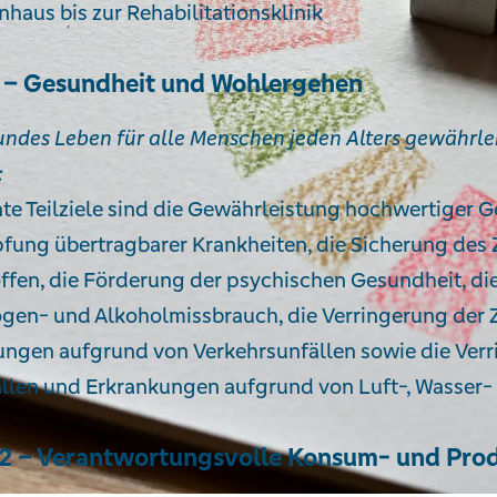
aus bis zur Rehabilitationsklinik
 – Gesundheit und Wohlergehen
undes Leben für alle Menschen jeden Alters gewährle
:
te Teilziele sind die Gewährleistung hochwertiger G
ung übertragbarer Krankheiten, die Sicherung des 
ffen, die Förderung der psychischen Gesundheit, d
gen- und Alkoholmissbrauch, die Verringerung der 
ungen aufgrund von Verkehrsunfällen sowie die Verr
llen und Erkrankungen aufgrund von Luft-, Wasse
2 – Verantwortungsvolle Konsum- und Pro