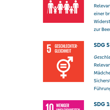
Relevan
einer b
Widerst
zur Bee
SDG 5 
Geschle
Relevan
Mädchen
Sichers
Führung
SDG 1