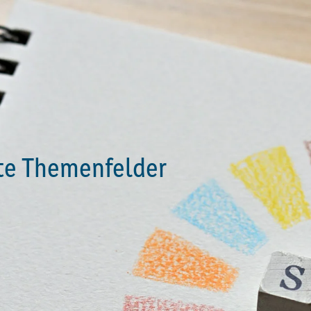
eschäft
r uns zu den 17 Zielen der UN für eine nachhaltige E
eschäft der Bank für Kirche und Diakonie Anknüpfu
die wir vornehmlich an die Sozialwirtschaft in Deuts
te Themenfelder