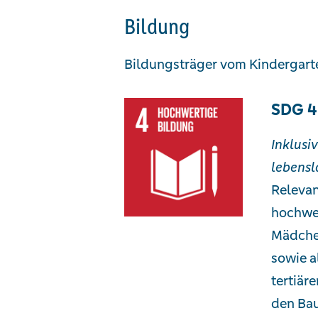
Bildung
Bildungsträger vom Kindergarte
SDG 4
Inklusi
lebensl
Relevan
hochwer
Mädchen
sowie a
tertiär
den Bau