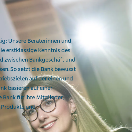
re Preise
tig: Unsere Beraterinnen und
ie erstklassige Kenntnis des
ied zwischen Bankgeschäft und
sen. So setzt die Bank bewusst
iebszielen auf der einen und
nk basieren auf einer
 Bank für ihre Mitglieder,
r Produkte und