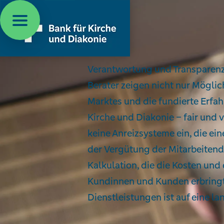
ÖKONOMISCHE NACHHALTIGKEIT
Preispolitik, B
Verantwortung und Transparenz 
Berater zeigen nicht nur Möglic
Marktes und die fundierte Erf
Kirche und Diakonie – fair und 
keine Anreizsysteme ein, die e
der Vergütung der Mitarbeitende
Kalkulation, die die Kosten und 
Kundinnen und Kunden erbringt,
Dienstleistungen ist auf eine la