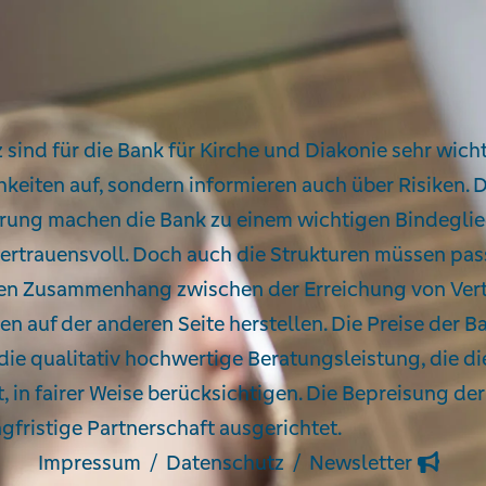
eratungsqualität und fai
sind für die Bank für Kirche und Diakonie sehr wich
hkeiten auf, sondern informieren auch über Risiken. D
ahrung machen die Bank zu einem wichtigen Bindegl
vertrauensvoll. Doch auch die Strukturen müssen pas
inen Zusammenhang zwischen der Erreichung von Vertr
n auf der anderen Seite herstellen. Die Preise der Ba
die qualitativ hochwertige Beratungsleistung, die die
 in fairer Weise berücksichtigen. Die Bepreisung de
ngfristige Partnerschaft ausgerichtet.
Impressum
Datenschutz
Newsletter